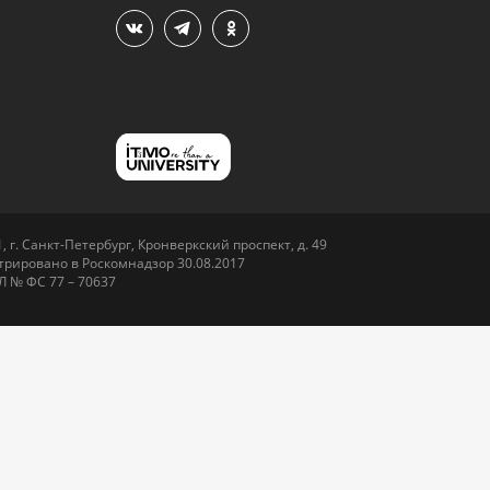
 г. Санкт-Петербург, Кронверкский проспект, д. 49
рировано в Роскомнадзор 30.08.2017
Л № ФС 77 – 70637