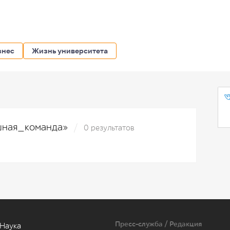
знес
Жизнь университета
ешная_команда»
0 результатов
Пресс-служба / Редакция
Наука