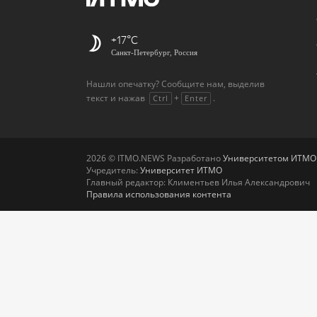
+17
Санкт-Петербург, Россия
Нашли опечатку? Сообщите нам, выделив
текст и нажав
+
.
Ctrl
Enter
2026 © ITMO.NEWS Разработано
Университетом ИТМО
Учредитель:
Университет ИТМО
Главный редактор: Климентьев Илья Александрович
Правила использования контента