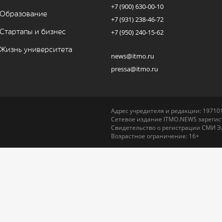
+7 (900) 630-00-10
Образование
+7 (931) 238-46-72
Стартапы и бизнес
+7 (950) 240-15-62
Жизнь университета
news@itmo.ru
pressa@itmo.ru
Адрес учредителя и редакции: 197101,
Сетевое издание ITMO.NEWS зарегист
Свидетельство о регистрации СМИ Э
Возрастное ограничение: 16+