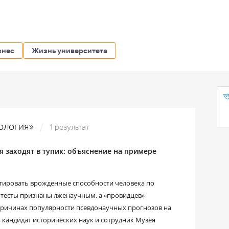
знес
Жизнь университета
нология»
1 результат
 заходят в тупик: объяснение на примере
тировать врожденные способности человека по
 тесты признаны лженаучным, а «провидцев»
причинах популярности псевдонаучных прогнозов на
 кандидат исторических наук и сотрудник Музея