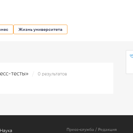
знес
Жизнь университета
ресс-тесты»
0 результатов
Пресс-служба / Редакция
Наука