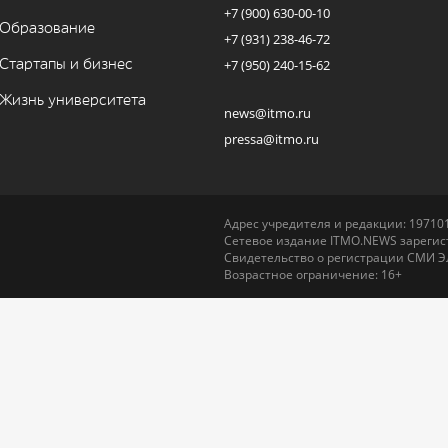
+7 (900) 630-00-10
Образование
+7 (931) 238-46-72
Стартапы и бизнес
+7 (950) 240-15-62
Жизнь университета
news@itmo.ru
pressa@itmo.ru
Адрес учредителя и редакции: 197101,
Сетевое издание ITMO.NEWS зарегист
Свидетельство о регистрации СМИ Э
Возрастное ограничение: 16+