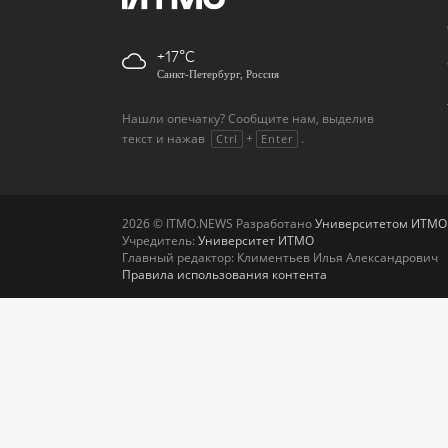
+17
Санкт-Петербург, Россия
Нашли опечатку? Сообщите нам, выделив
текст и нажав
+
.
Ctrl
Enter
2026 © ITMO.NEWS Разработано
Университетом ИТМО
Учредитель:
Университет ИТМО
Главный редактор: Климентьев Илья Александрович
Правила использования контента