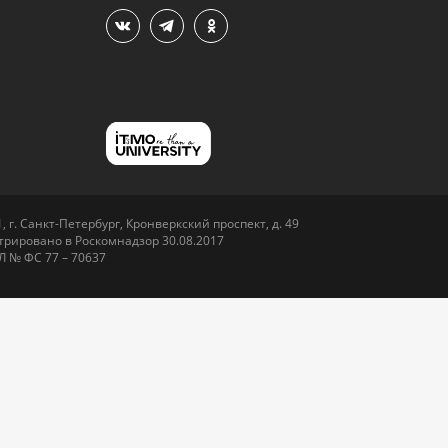
 г. Санкт-Петербург, Кронверкский проспект, д. 49
рировано в Роскомнадзор 30.08.2017
Л № ФС 77 – 70637