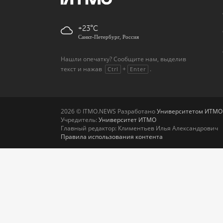
+23
Санкт-Петербург, Россия
Нашли опечатку? Сообщите нам, выделив
текст и нажав
+
.
Ctrl
Enter
2026 © ITMO.NEWS Разработано
Университетом ИТМО
Учредитель:
Университет ИТМО
Главный редактор: Климентьев Илья Александрович
Правила использования контента