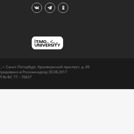
 г. Санкт-Петербург, Кронверкский проспект, д. 49
рировано в Роскомнадзор 30.08.2017
Л № ФС 77 – 70637