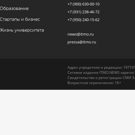
+7 (900) 630-00-10
Образование
+7 (931) 238-46-72
Стартапы и бизнес
+7 (950) 240-15-62
Жизнь университета
news@itmo.ru
pressa@itmo.ru
Адрес учредителя и редакции: 197101,
Сетевое издание ITMO.NEWS зарегист
Свидетельство о регистрации СМИ Э
Возрастное ограничение: 16+