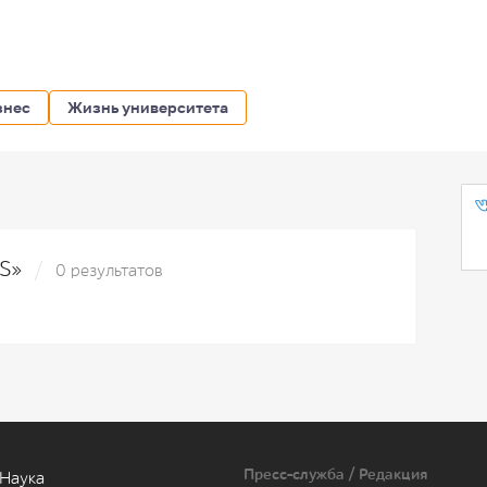
знес
Жизнь университета
0S»
0 результатов
Пресс-служба / Редакция
Наука