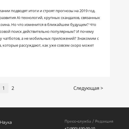
нии подводят итоги и строят прогнозы на 2019 год.
азвития AI-технологий, крупных скандалов, связанных
ткоина. Но что изменится в ближайшем будущем? Что
осовой поиск действительно популярным? И почему
ку чатботов, а не мобильных приложений? Знакомим с
 которые рассуждают, как уже совсем скоро может
1
2
Следующая >
Пресс-служба / Редакция
Наука
+7 (900) 630-00-10