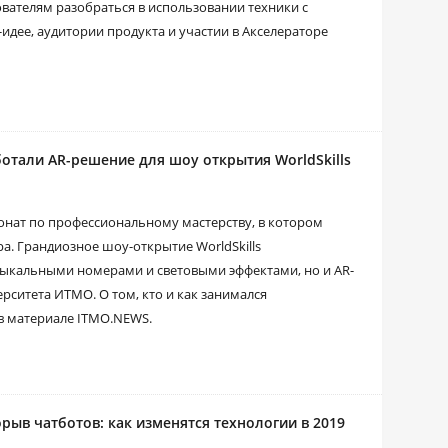
ателям разобраться в использовании техники с
дее, аудитории продукта и участии в Акселераторе
тали AR-решение для шоу открытия WorldSkills
пионат по профессиональному мастерству, в котором
ра. Грандиозное шоу-открытие WorldSkills
зыкальными номерами и световыми эффектами, но и AR-
рситета ИТМО. О том, кто и как занимался
в материале ITMO.NEWS.
орыв чатботов: как изменятся технологии в 2019