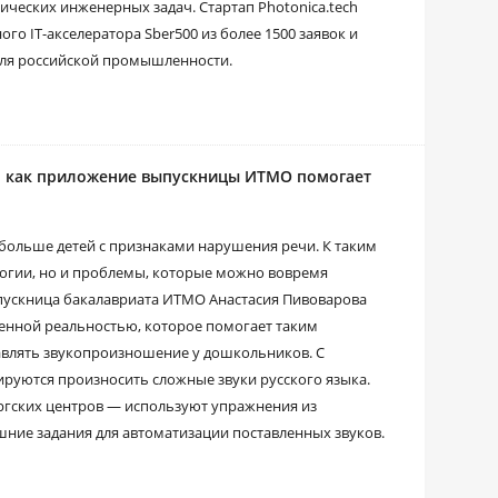
ических инженерных задач. Стартап Photonica.tech
го IT-акселератора Sber500 из более 1500 заявок и
для российской промышленности.
: как приложение выпускницы ИТМО помогает
 больше детей с признаками нарушения речи. К таким
огии, но и проблемы, которые можно вовремя
ыпускница бакалавриата ИТМО Анастасия Пивоварова
енной реальностью, которое помогает таким
авлять звукопроизношение у дошкольников. С
руются произносить сложные звуки русского языка.
ургских центров — используют упражнения из
шние задания для автоматизации поставленных звуков.