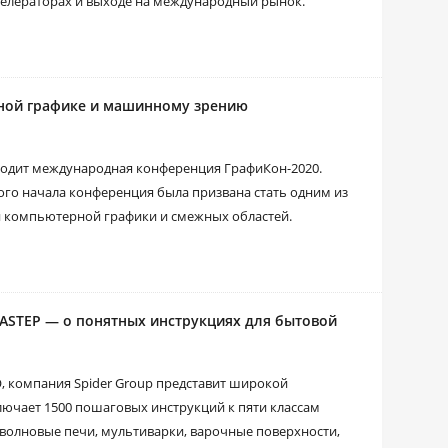
кселераторах и выходе на международный рынок.
ной графике и машинному зрению
оходит международная конференция ГрафиКон-2020.
мого начала конференция была призвана стать одним из
и компьютерной графики и смежных областей.
FASTEP — о понятных инструкциях для бытовой
, компания Spider Group представит широкой
лючает 1500 пошаговых инструкций к пяти классам
волновые печи, мультиварки, варочные поверхности,