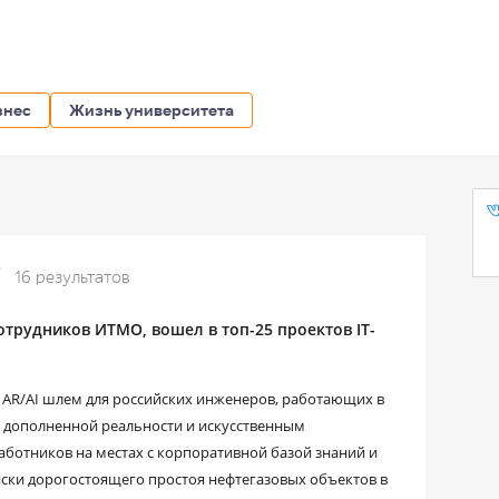
знес
Жизнь университета
16 результатов
отрудников ИТМО, вошел в топ-25 проектов IT-
AR/AI шлем для российских инженеров, работающих в
ем дополненной реальности и искусственным
аботников на местах с корпоративной базой знаний и
иски дорогостоящего простоя нефтегазовых объектов в