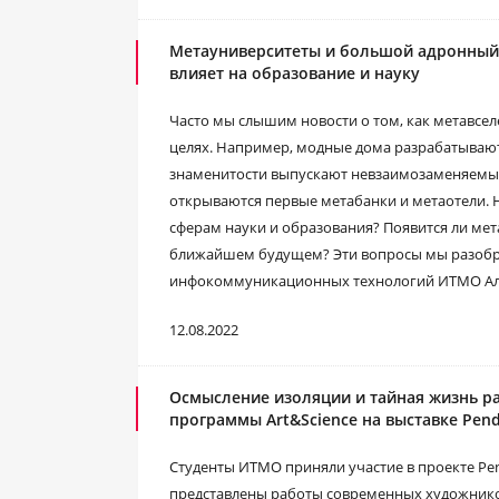
Метауниверситеты и большой адронный 
влияет на образование и науку
Часто мы слышим новости о том, как метавсел
целях. Например, модные дома разрабатывают
знаменитости выпускают невзаимозаменяемые 
открываются первые метабанки и метаотели. 
сферам науки и образования? Появится ли мет
ближайшем будущем? Эти вопросы мы разобра
инфокоммуникационных технологий ИТМО Ал
12.08.2022
Осмысление изоляции и тайная жизнь ра
программы Art&Science на выставке Pend
Студенты ИТМО приняли участие в проекте Pen
представлены работы современных художников