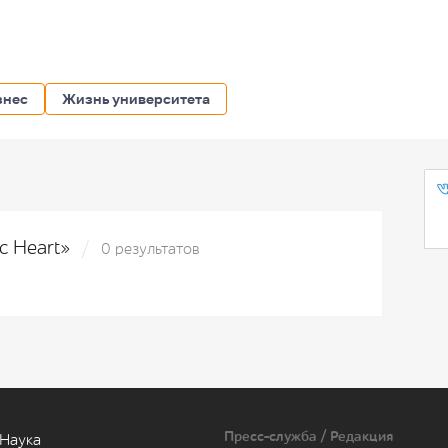
знес
Жизнь университета
ic Heart»
0 результатов
Пресс-служба / Редакция
Наука