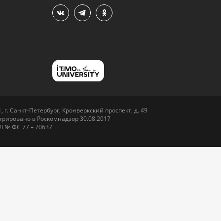
 г. Санкт-Петербург, Кронверкский проспект, д. 49
рировано в Роскомнадзор 30.08.2017
Л № ФС 77 – 70637