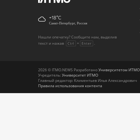
+18
Санкт-Петербург, Россия
Нашли опечатку? Сообщите нам, выделив
текст и нажав
+
.
Ctrl
Enter
2026 © ITMO.NEWS Разработано
Университетом ИТМО
Учредитель:
Университет ИТМО
Главный редактор: Климентьев Илья Александрович
Правила использования контента