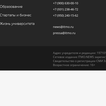
+7 (900) 630-00-10
Образование
+7 (931) 238-46-72
Стартапы и бизнес
+7 (950) 240-15-62
Жизнь университета
news@itmo.ru
pressa@itmo.ru
Адрес учредителя и редакции: 197101,
Сетевое издание ITMO.NEWS зарегист
Свидетельство о регистрации СМИ Э
Возрастное ограничение: 16+