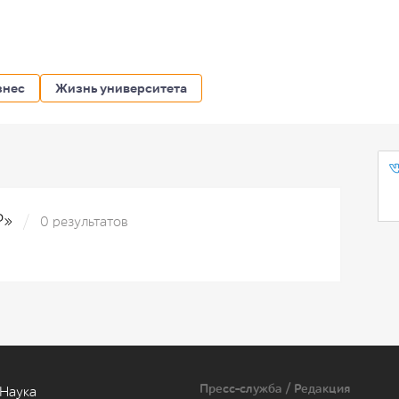
знес
Жизнь университета
XP»
0 результатов
Пресс-служба / Редакция
Наука