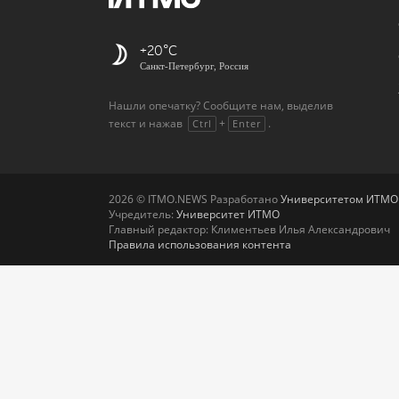
+20
Санкт-Петербург, Россия
Нашли опечатку? Сообщите нам, выделив
текст и нажав
+
.
Ctrl
Enter
2026 © ITMO.NEWS Разработано
Университетом ИТМО
Учредитель:
Университет ИТМО
Главный редактор: Климентьев Илья Александрович
Правила использования контента