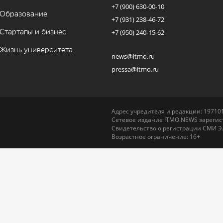
+7 (900) 630-00-10
Образование
+7 (931) 238-46-72
Стартапы и бизнес
+7 (950) 240-15-62
Жизнь университета
news@itmo.ru
pressa@itmo.ru
Адрес учредителя и редакции: 197101,
Сетевое издание ITMO.NEWS зарегист
Свидетельство о регистрации СМИ Э
Возрастное ограничение: 16+