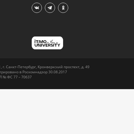
 г. Санкт-Петербург, Кронверкский проспект, д. 49
рировано в Роскомнадзор 30.08.2017
Л № ФС 77 – 70637