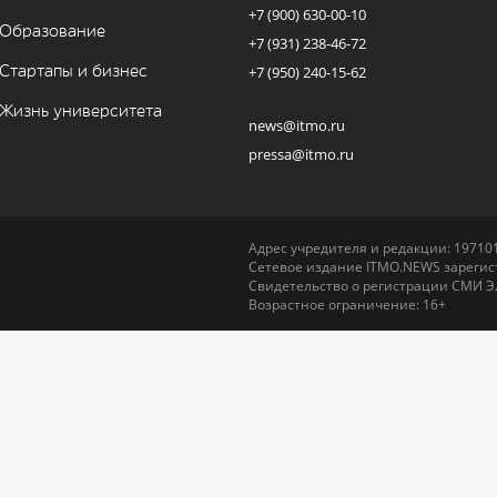
+7 (900) 630-00-10
Образование
+7 (931) 238-46-72
Стартапы и бизнес
+7 (950) 240-15-62
Жизнь университета
news@itmo.ru
pressa@itmo.ru
Адрес учредителя и редакции: 197101,
Сетевое издание ITMO.NEWS зарегист
Свидетельство о регистрации СМИ Э
Возрастное ограничение: 16+