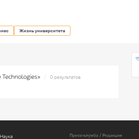
знес
Жизнь университета
e Technologies»
0 результатов
Пресс-служба / Редакция
Наука