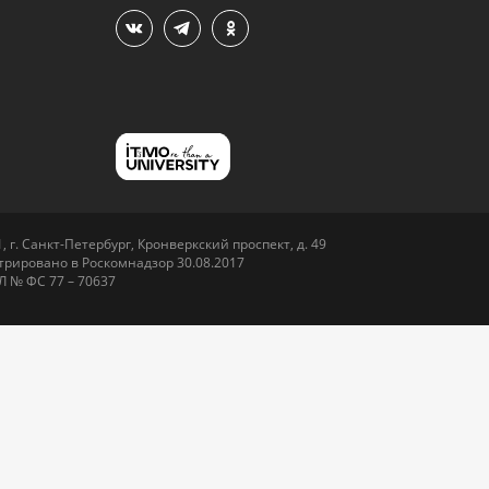
 г. Санкт-Петербург, Кронверкский проспект, д. 49
рировано в Роскомнадзор 30.08.2017
Л № ФС 77 – 70637