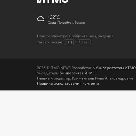
+22
Санкт-Петербург, Россия
Нашли опечатку? Сообщите нам, выделив
текст и нажав
+
.
Ctrl
Enter
2026 © ITMO.NEWS Разработано
Университетом ИТМО
Учредитель:
Университет ИТМО
Главный редактор: Климентьев Илья Александрович
Правила использования контента