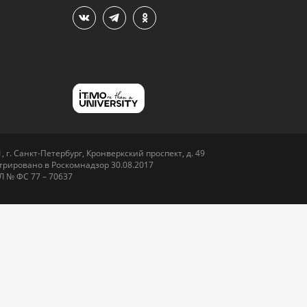
 г. Санкт-Петербург, Кронверкский проспект, д. 49
рировано в Роскомнадзор 30.08.2017
Л № ФС 77 – 70637