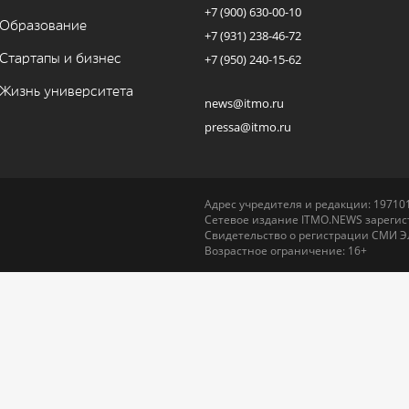
+7 (900) 630-00-10
Образование
+7 (931) 238-46-72
Стартапы и бизнес
+7 (950) 240-15-62
Жизнь университета
news@itmo.ru
pressa@itmo.ru
Адрес учредителя и редакции: 197101,
Сетевое издание ITMO.NEWS зарегист
Свидетельство о регистрации СМИ Э
Возрастное ограничение: 16+