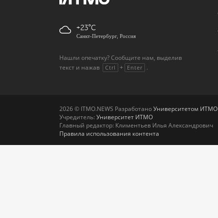
+23
Санкт-Петербург, Россия
Нашли опечатку? Сообщите нам, выделив
текст и нажав
+
.
Ctrl
Enter
2026 © ITMO.NEWS Разработано
Университетом ИТМО
Учредитель:
Университет ИТМО
Главный редактор: Климентьев Илья Александрович
Правила использования контента