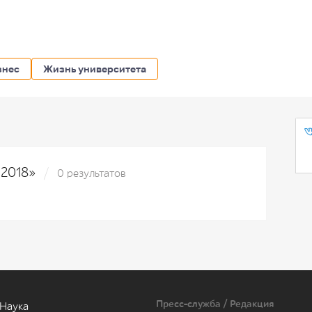
знес
Жизнь университета
N2018»
0 результатов
Пресс-служба / Редакция
Наука