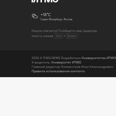
+18
Санкт-Петербург, Россия
Нашли опечатку? Сообщите нам, выделив
текст и нажав
+
.
Ctrl
Enter
2026 © ITMO.NEWS Разработано
Университетом ИТМО
Учредитель:
Университет ИТМО
Главный редактор: Климентьев Илья Александрович
Правила использования контента