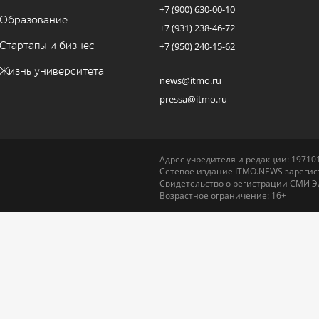
+7 (900) 630-00-10
Образование
+7 (931) 238-46-72
Стартапы и бизнес
+7 (950) 240-15-62
Жизнь университета
news@itmo.ru
pressa@itmo.ru
Адрес учредителя и редакции: 197101,
Сетевое издание ITMO.NEWS зарегист
Свидетельство о регистрации СМИ Э
Возрастное ограничение: 16+