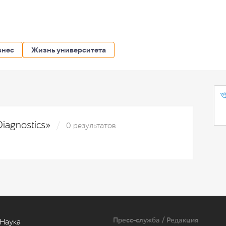
знес
Жизнь университета
Diagnostics»
0 результатов
Пресс-служба / Редакция
Наука