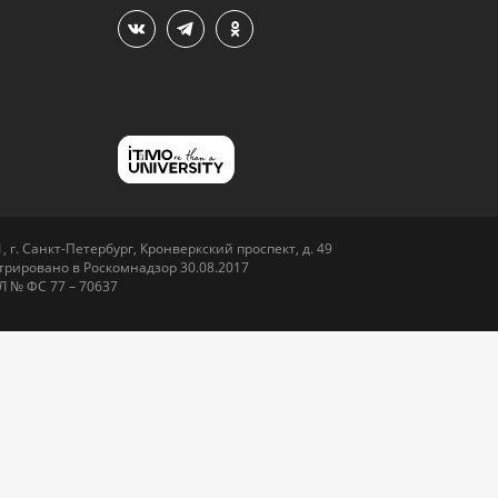
 г. Санкт-Петербург, Кронверкский проспект, д. 49
рировано в Роскомнадзор 30.08.2017
Л № ФС 77 – 70637