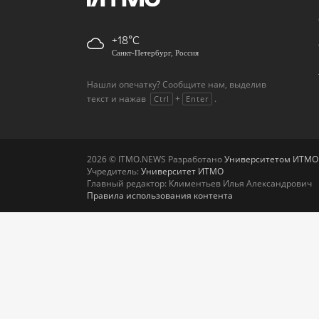
+18
Санкт-Петербург, Россия
Нашли опечатку? Сообщите нам, выделив
текст и нажав
+
.
Ctrl
Enter
2026 © ITMO.NEWS Разработано
Университетом ИТМО
Учредитель:
Университет ИТМО
Главный редактор: Климентьев Илья Александрович
Правила использования контента