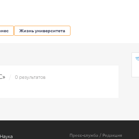
знес
Жизнь университета
OC»
0 результатов
Пресс-служба / Редакция
Наука