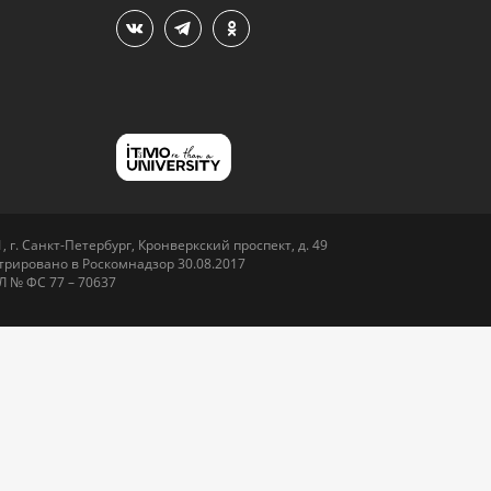
 г. Санкт-Петербург, Кронверкский проспект, д. 49
рировано в Роскомнадзор 30.08.2017
Л № ФС 77 – 70637