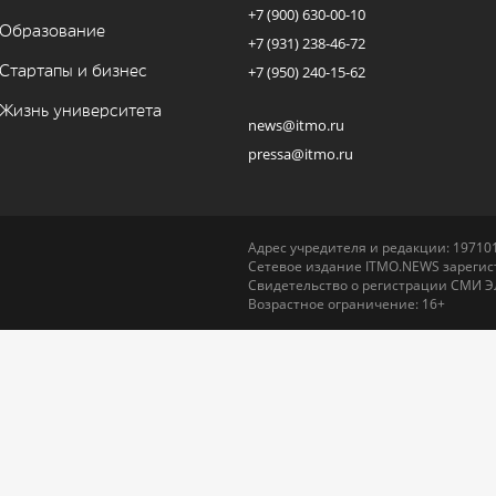
+7 (900) 630-00-10
Образование
+7 (931) 238-46-72
Стартапы и бизнес
+7 (950) 240-15-62
Жизнь университета
news@itmo.ru
pressa@itmo.ru
Адрес учредителя и редакции: 197101,
Сетевое издание ITMO.NEWS зарегист
Свидетельство о регистрации СМИ Э
Возрастное ограничение: 16+