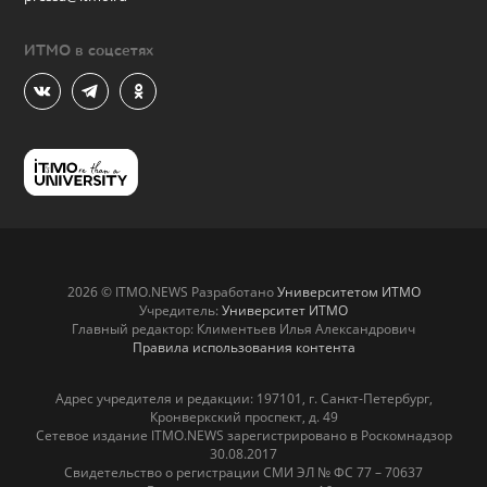
ИТМО в соцсетях
2026 © ITMO.NEWS Разработано
Университетом ИТМО
Учредитель:
Университет ИТМО
Главный редактор: Климентьев Илья Александрович
Правила использования контента
Адрес учредителя и редакции: 197101, г. Санкт-Петербург,
Кронверкский проспект, д. 49
Сетевое издание ITMO.NEWS зарегистрировано в Роскомнадзор
30.08.2017
Свидетельство о регистрации СМИ ЭЛ № ФС 77 – 70637