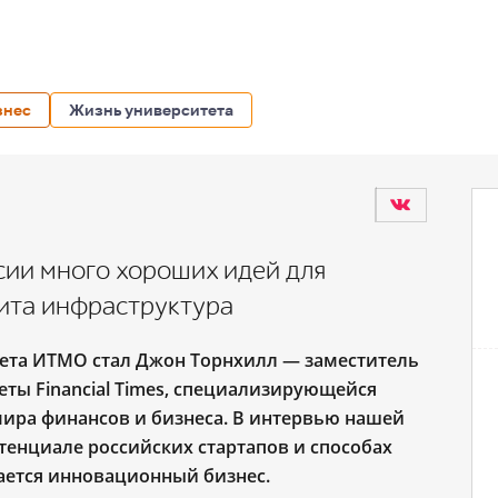
знес
Жизнь университета
ссии много хороших идей для
вита инфраструктура
тета ИТМО стал Джон Торнхилл — заместитель
ты Financial Times, специализирующейся
мира финансов и бизнеса. В интервью нашей
отенциале российских стартапов и способах
ается инновационный бизнес.