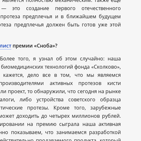
ез является полностью механическим. Также еще
— это создание первого отечественного
 протеза предплечья и в ближайшем будущем
отеза предплечья должен быть готов уже этой
лист
премии «Сноба»?
Более того, я узнал об этом случайно: наша
 биомедицинских технологий фонда «Сколково»,
 кажется, дело все в том, что мы являемся
роизводителями активных протезов кисти
ли проект, то обнаружили, что сегодня на рынке
алоги, либо устройства советского образца
етические протезы. Кроме того, зарубежные
может доходить до четырех миллионов рублей.
ировании на премию сыграла наша активная
нно показываем, что занимаемся разработкой
действительно продаваемого продукта, который