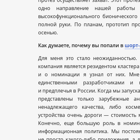
протез осуществляет захват. Этот прот
одно направление нашей работы 
высокофункционального бионического
полной руки. По планам, прототип пр
осенью.
Как думаете, почему вы попали в
шорт-
Для меня это стало неожиданностью. 
компания является резидентом кластера
и о номинации я узнал от них. Мне
единственными разработчиками и п
и предплечья в России. Когда мы запуска
представлены только зарубежные ан
ненадлежащего качества, либо косм
устройства очень дороги — стоимость 
Конечно, еще большую роль в номин
информационная политика. Мы постоя
не просто какого-либо приложения, а 