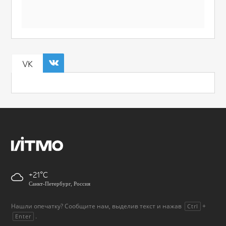
VK
+21
Санкт-Петербург, Россия
Нашли опечатку? Сообщите нам, выделив текст и нажав
+
Ctrl
.
Enter