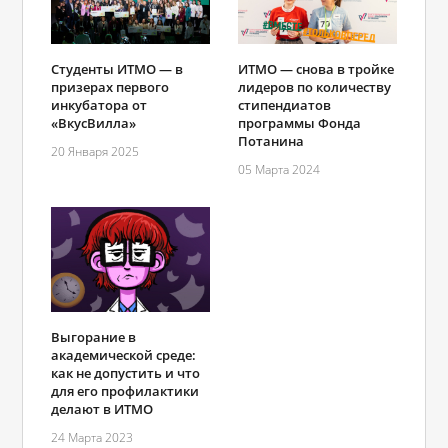
Студенты ИТМО — в
ИТМО — снова в тройке
призерах первого
лидеров по количеству
инкубатора от
стипендиатов
«ВкусВилла»
программы Фонда
Потанина
20 Января 2025
05 Марта 2024
Выгорание в
академической среде:
как не допустить и что
для его профилактики
делают в ИТМО
24 Марта 2023