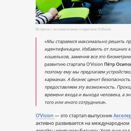
Встреча с основателями старатапа O.Vision
«
Мы стараемся максимально решить пр
идентификации. Избавить от лишних кл
кошельков, заменив все это биометрие
развитию стартапа O’Vision
Пётр Осипо
поэтому ему мы предлагаем устройство
карманах. А бизнес ценит безопасност
предоставляем эту возможность. Прохо
времени входа и выхода человека, а з
того или иного сотрудника
».
O’Vision
— это стартап-выпускник
Акселе
активно развивается на международном 
девайсы крупному бизнесу. Хотя еще год 