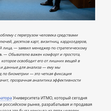
облему с перегрузом человека средствами
ючей, десятков карт, визитниц, кардхолдеров,
й лица
, — заявил менеджер по стратегическому
в
. —
Обывателю важен комфорт и простота,
, которое освободит его от лишних вещей в
ь и данные для анализа — ему мы
д по биометрии — это четкая фиксация
начит, прозрачная аналитика эффективности
ратора
Университета ИТМО, который сегодня
и российском рынке, разрабатывая и продавая
назад это была команда из пяти человек.