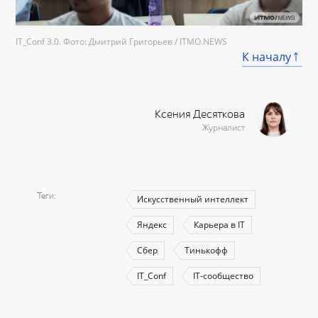
IT_Conf 3.0. Фото: Дмитрий Григорьев / ITMO.NEWS
К началу
Ксения Десяткова
Журналист
Теги
Искусственный интеллект
Яндекс
Карьера в IT
Сбер
Тинькофф
IT_Conf
IT-сообщество