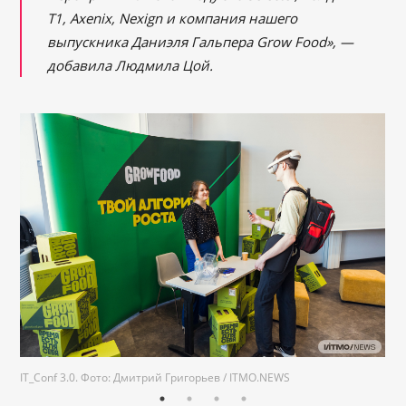
Т1, Axenix, Nexign и компания нашего
выпускника Даниэля Гальпера Grow Food», —
добавила Людмила Цой.
IT_Conf 3.0. Фото: Дмитрий Григорьев / ITMO.NEWS