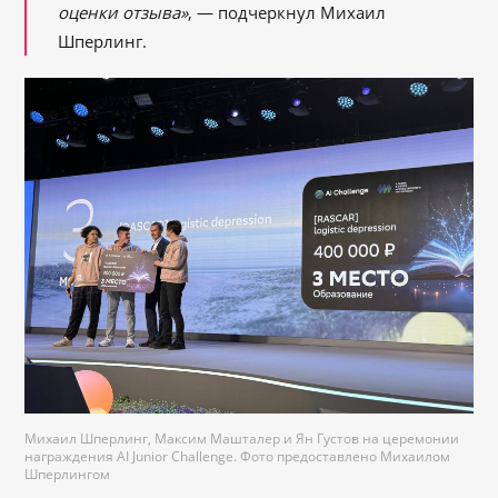
оценки отзыва»
, — подчеркнул Михаил
Шперлинг.
Михаил Шперлинг, Максим Машталер и Ян Густов на церемонии
награждения AI Junior Challenge. Фото предоставлено Михаилом
Шперлингом