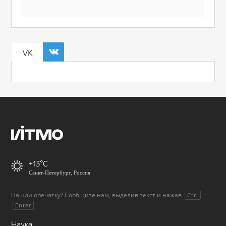
VK
+13
Санкт-Петербург, Россия
Нашли опечатку? Сообщите нам, выделив текст и нажав
+
Ctrl
.
Enter
Наука