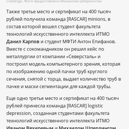
Challenge. Фото предоставлено Михаилом Шперлингом
Также третье место и сертификат на 400 тысяч
рублей получила команда [RASCAR] minions, в
состав которой вошел студент факультета
технологий искусственного интеллекта ИТМО
Данил Карпов
и студент МФТИ Антон Епифанов.
Вместе с сокомандником он решил кейс по
металлургии от компании «Северсталь» и
построил модель компьютерного зрения, которая
по изображению одной пачки труб круглого
сечения, снятой с торца, выдает количество труб в
пачке и маски сегментации для каждой трубы.
Еще одно третье место и сертификат на 400 тысяч
рублей принесла команда [RASCAR] logistic
depression, созданная студентами факультета
технологий искусственного интеллекта ИТМО
Иваном Вяхиревым
и
Михаилом Шперлингом
.