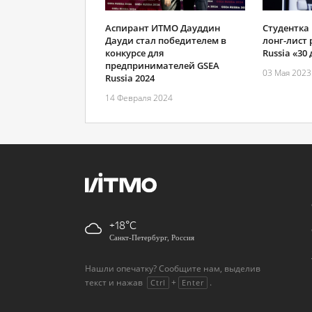
Аспирант ИТМО Дауддин
Студентка
Дауди стал победителем в
лонг-лист 
конкурсе для
Russia «30 
предпринимателей GSEA
03 Мая 2023
Russia 2024
14 Февраля 2024
+18
Санкт-Петербург, Россия
Нашли опечатку? Сообщите нам, выделив
текст и нажав
+
.
Ctrl
Enter