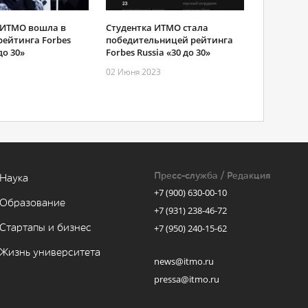
Студентка ИТМО стала
 ИТМО вошла в
победительницей рейтинга
рейтинга Forbes
Forbes Russia «30 до 30»
до 30»
02 Июня 2023
Пресс-служба / Редакция
Наука
+7 (900) 630-00-10
Образование
+7 (931) 238-46-72
Стартапы и бизнес
+7 (950) 240-15-62
Жизнь университета
news@itmo.ru
pressa@itmo.ru