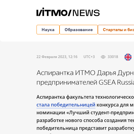
Наука
Образование
Стартапы и би
22 Февраля 2023, 12:16
UTC+3
33018
Аспирантка ИТМО Дарья Дурне
предпринимателей GSEA Russi
Аспирантка факультета технологическ
стала победительницей
конкурса для м
номинации «Лучший студент-предприни
разработке нового способа создания т
победительница представит разработку