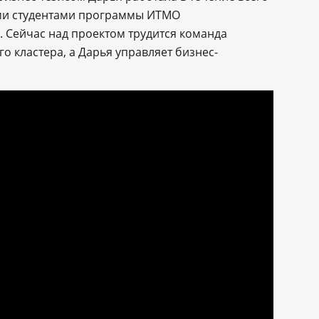
ими студентами программы ИТМО
 Сейчас над проектом трудится команда
о кластера, а Дарья управляет бизнес-