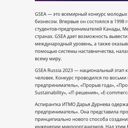
GSEA ― это всемирный конкурс молодых
бизнесом. Впервые он состоялся в 1998 г
студентов-предпринимателей Канады, Мек
странах. GSEA дает возможность вывести
международный уровень, а также оказы
помощью системы наставничества, налаж
всему миру.
GSEA Russia 2023 — национальный этап ко
человек. Конкурс проводился по восьми
предприниматель», «Прорыв года», «Прои
Sustainability», «IT-решения», «E-commerce
Аспирантка ИТМО Дарья Дурнева одержа
предприниматель». Она представила прое
принципиально нового способа создания
инженерии микроорганизмов. Над этим б