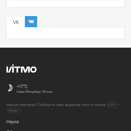
VK
+17
Санкт-Петербург, Россия
Нашли опечатку? Сообщите нам, выделив текст и нажав
+
Ctrl
.
Enter
Наука