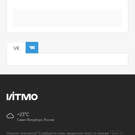
VK
+23
Санкт-Петербург, Россия
Нашли опечатку? Сообщите нам, выделив текст и нажав
+
Ctrl