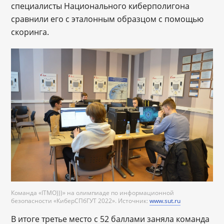
специалисты Национального киберполигона
сравнили его с эталонным образцом с помощью
скоринга.
Команда «ITMO)))» на олимпиаде по информационной
безопасности «КиберСПбГУТ 2022». Источник:
www.sut.ru
В итоге третье место с 52 баллами заняла команда