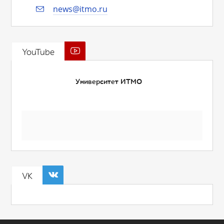
news@itmo.ru
YouTube
Университет ИТМО
VK