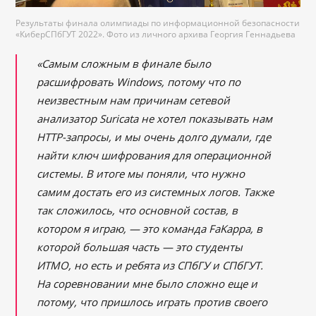
Результаты финала олимпиады по информационной безопасности
«КиберСПбГУТ 2022». Фото из личного архива Георгия Геннадьева
«Самым сложным в финале было
расшифровать Windows, потому что по
неизвестным нам причинам сетевой
анализатор Suricata не хотел показывать нам
HTTP-запросы, и мы очень долго думали, где
найти ключ шифрования для операционной
системы. В итоге мы поняли, что нужно
самим достать его из системных логов. Также
так сложилось, что основной состав, в
котором я играю, — это команда FaKappa, в
которой большая часть — это студенты
ИТМО, но есть и ребята из СПбГУ и СПбГУТ.
На соревновании мне было сложно еще и
потому, что пришлось играть против своего