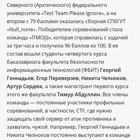
Северного (Арктического) федерального
университета «Test Team Please Ignore», а на
втором с 79 баллами оказалась сборная СПбГУТ
«Null_none». Победителем соревнований стала
команда «ITMO)))», которая справилась с задачей
за три часа и получила 96 баллов из 100. В ее
состав вошли студенты четвертого курса
бакалавриата факультета безопасности
информационных технологий (ФБИТ)
Георгий
Геннадьев
,
Егор Переверзев
,
Никита Челноков
,
Артур Сердюк
, а также магистрант первого курса
этого же факультета
Тимур Абдуллин
. Все члены
команды ― постоянные участники профильных
соревнований, в частности, CTF, где нужно
защищать свой сервер от атак противника и
захватить чужой. Например, Георгий Геннадьев и
Никита Челноков постоянно выступают в команде