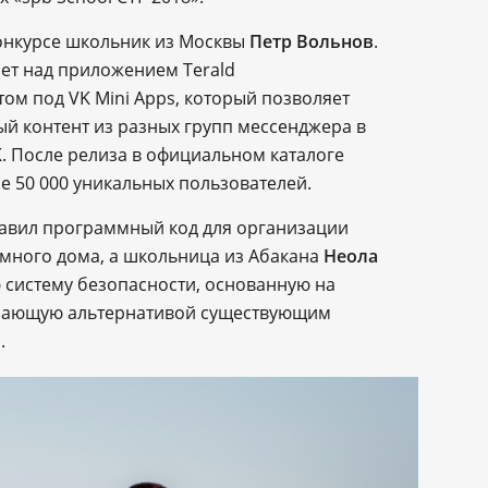
конкурсе школьник из Москвы
Петр Вольнов
.
ает над приложением Terald
том под VK Mini Apps, который позволяет
й контент из разных групп мессенджера в
. После релиза в официальном каталоге
е 50 000 уникальных пользователей.
тавил программный код для организации
много дома, а школьница из Абакана
Неола
систему безопасности, основанную на
тупающую альтернативой существующим
.