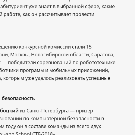
 абитуриент уже знает в выбранной сфере, какие
й работе, как он рассчитывает провести
решению конкурсной комиссии стали 15
ани, Москвы, Новосибирской области, Саратова,
их — победители соревнований по робототехнике
ботчики программ и мобильных приложений,
а, которым уже удалось реализовать успешные
 безопасность
убоцкий
из Санкт-Петербурга — призер
внований по компьютерной безопасности в
ом году он в составе команды из всего двух
 «spb School CTF-2018».