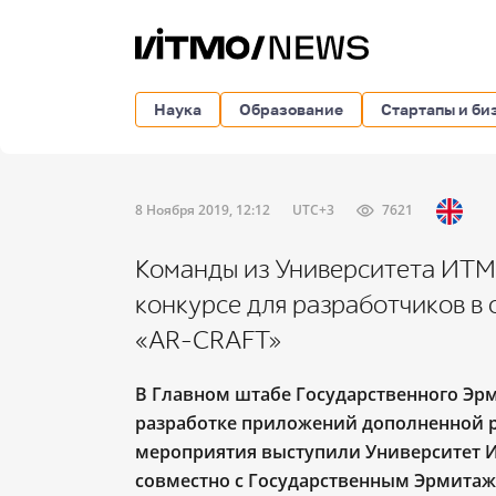
Наука
Образование
Стартапы и би
8 Ноября 2019, 12:12
UTC+3
7621
Команды из Университета ИТМО
конкурсе для разработчиков в
«AR-CRAFT»
В Главном штабе Государственного Эр
разработке приложений дополненной р
мероприятия выступили Университет И
совместно с Государственным Эрмитаж