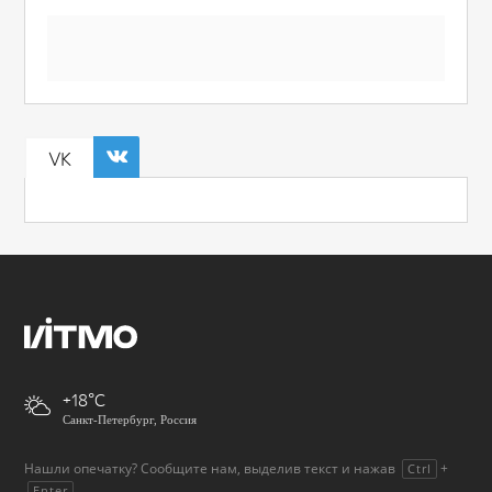
VK
+18
Санкт-Петербург, Россия
Нашли опечатку? Сообщите нам, выделив текст и нажав
+
Ctrl
.
Enter