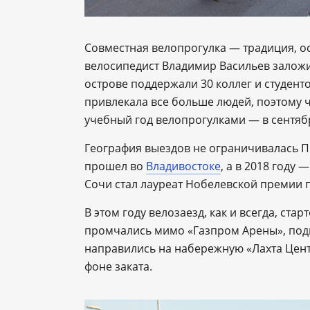
Совместная велопрогулка — традиция, о
велосипедист Владимир Васильев заложил
острове поддержали 30 коллег и студент
привлекала все больше людей, поэтому ч
учебный год велопрогулками — в сентябр
География выездов не ограничивалась П
прошел во
Владивостоке
, а в 2018 году 
Сочи стал лауреат Нобелевской премии 
В этом году велозаезд, как и всегда, ст
промчались мимо «Газпром Арены», подн
направились на набережную «Лахта Цент
фоне заката.