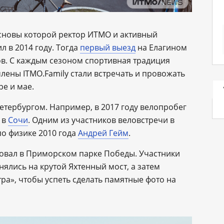
сновы которой ректор ИТМО и активный
 в 2014 году. Тогда
первый выезд
на Елагином
ов. С каждым сезоном спортивная традиция
лены ITMO.Family стали встречать и провожать
е и мае.
етербургом. Например, в 2017 году велопробег
— в
Сочи
. Одним из участников веловстречи в
по физике 2010 года
Андрей Гейм
.
артовал в Приморском парке Победы. Участники
ялись на крутой Яхтенный мост, а затем
ра», чтобы успеть сделать памятные фото на