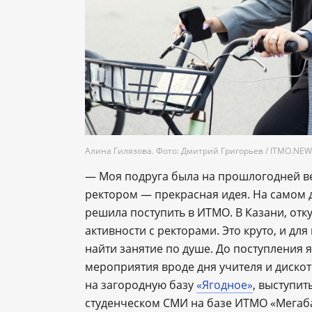
Алина Гилязова. Фото: Дмитрий Григорьев / ITMO.NE
— Моя подруга была на прошлогодней вел
ректором — прекрасная идея. На самом 
решила поступить в ИТМО. В Казани, отк
активности с ректорами. Это круто, и для
найти занятие по душе. До поступления 
мероприятия вроде дня учителя и дискот
на загородную базу
«Ягодное»
, выступит
студенческом СМИ на базе ИТМО «Мегаба