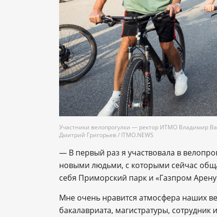
Участники велопрогулки — ректор ИТМО Владимир Вас
Дмитрий Григорьев / ITMO.NEWS
— В первый раз я участвовала в велопрог
новыми людьми, с которыми сейчас общаю
себя Приморский парк и «Газпром Арену
Мне очень нравится атмосфера наших вел
бакалавриата, магистратуры, сотрудник 