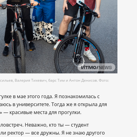
ильев, Валерия Тихевич, барс Тим и Антон Денисов. Фото:
улке в мае этого года. Я познакомилась с
сь в университете. Тогда же я открыла для
» — красивые места для прогулки.
овстреч. Неважно, кто ты — студент
или ректор — все дружны. Я не знаю другого