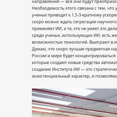
направлений — все они будут преобразова
Необходимость этого связана с тем, что
ученых приводит к 1,5-3-кратному ускор
скоро можно ждать сегрегации научного 
применяет ИИ, и те, кто не умеет это де
среди ученых, использующих ИИ, есть ж
возможностью технологий. Выиграют в ит
Думаю, что скоро лучшая предметная нау
России и мире будет концентрироваться 
которые создают новые средства автома
создание Института ИИ — это стратегиче
экзистенциальный характер, и позволяю