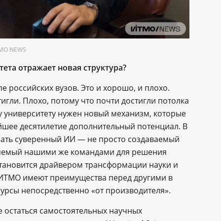
ITMO NEWS
тета отражает новая структура?
е российских вузов. Это и хорошо, и плохо.
игли. Плохо, потому что почти достигли потолка
 университету нужен новый механизм, которые
йшее десятилетие дополнительный потенциал. В
пать суверенный ИИ — не просто создаваемый
няемый нашими же командами для решения
становится драйвером трансформации науки и
 ИТМО имеют преимущества перед другими в
есурсы непосредственно «от производителя».
е остаться самостоятельных научных