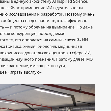
ны в единую экосистему AI Inspired Science.
 уже сейчас применение ИИ в деятельности
ению исследований и разработок. Поэтому очень
сообщества на две части: те, кто эффективно
лать — и потому обречен на вымирание. Но даже
есткая конкуренция, порождаемая
оге те, кто опирается на самый «свежий» ИИ.
ка (физика, химия, биология, медицина) в
вокруг исследовательских центров в сфере ИИ,
тизации научного познания. Поэтому для ИТМО
ские вложение, имеющее, по сути,
щее «играть вдолгую».