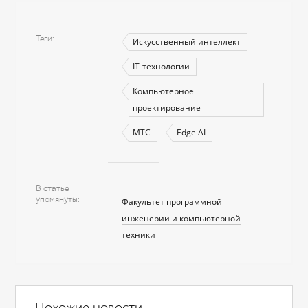
Теги
Искусственный интеллект
IT-технологии
Компьютерное
проектирование
МТС
Edge AI
В статье
упомянуты
Факультет программной
инженерии и компьютерной
техники
Похожие новости