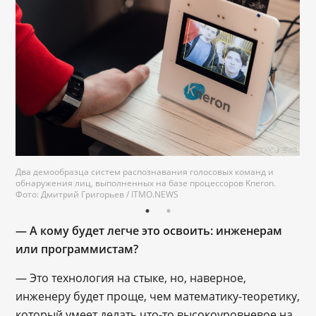
Два демообразца систем распознавания голосовых команд и
обнаружения лиц, выполненных на базе процессоров Kneron.
Фото: Дмитрий Григорьев / ITMO.NEWS
— А кому будет легче это освоить: инженерам
или программистам?
― Это технология на стыке, но, наверное,
инженеру будет проще, чем математику-теоретику,
который умеет делать что-то высокоуровневое на