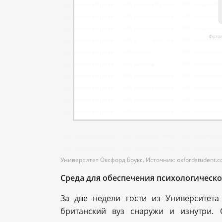
Университет Оксфорд Брукс. Источник: oxfordstudent.
Среда для обеспечения психологическ
За две недели гости из Университет
британский вуз снаружи и изнутри.