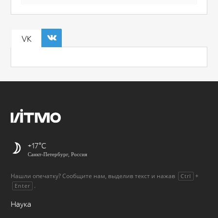
VK
+17
Санкт-Петербург, Россия
Нашли опечатку? Сообщите нам, выделив текст и нажав
+
Ctrl
.
Enter
Наука