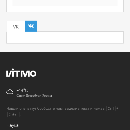
VK
+19
Санкт-Петербург, Россия
Нашли опечатку? Сообщите нам, выделив текст и нажав
+
Ctrl
.
Enter
Наука