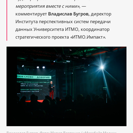
мероприятия вместе с ними»,
—
комментирует
Владислав Бугров,
директор
Института перспективных систем передачи
данных Университета ИТМО, координатор
стратегического проекта
«
ИТМО.Импакт
»
.
Владислав Бугров. Фото: Мария Вдовенко /
«Мегабайт Медиа
»