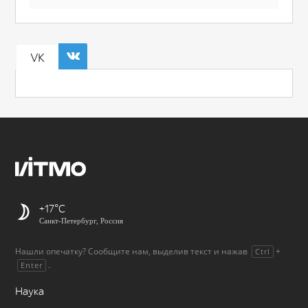
VK
+17
Санкт-Петербург, Россия
Нашли опечатку? Сообщите нам, выделив текст и нажав
+
Ctrl
.
Enter
Наука