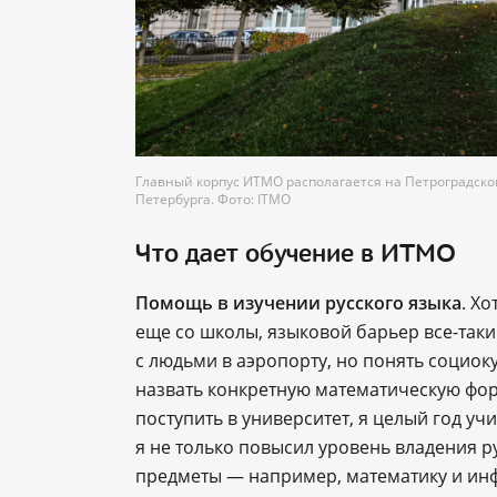
Главный корпус ИТМО располагается на Петроградском
Петербурга. Фото: ITMO
Что дает обучение в ИТМО
Помощь в изучении русского языка
. Х
еще со школы, языковой барьер все-таки
с людьми в аэропорту, но понять социок
назвать конкретную математическую фор
поступить в университет, я целый год уч
я не только повысил уровень владения р
предметы — например, математику и ин