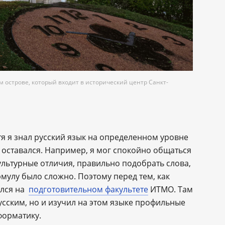
 острове, который входит в исторический центр Санкт-
отя я знал русский язык на определенном уровне
 оставался. Например, я мог спокойно общаться
ультурные отличия, правильно подобрать слова,
мулу было сложно. Поэтому перед тем, как
ился на
подготовительном факультете
ИТМО. Там
усским, но и изучил на этом языке профильные
форматику.