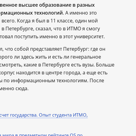
твенное высшее образование в разных
формационных технологий
. А именно это
сего. Когда я был в 11 классе, один мой
в Петербурге, сказал, что в ИТМО я смогу
етовал поступить именно в этот университет.
л, что собой представляет Петербург: где он
дорого ли здесь жить и есть ли генеральное
смотреть, какие в Петербурге есть вузы. Больше
рпус находится в центре города, а еще есть
ы по информационным технологиям. После
менно сюда.
 счет государства. Опыт студента ИТМО,
в мира в предметном рейтинге QS по