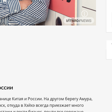
оссии
анице Китая и России. На другом берегу Амура,
ск, откуда в Хэйхэ всегда приезжает много
стами и вести бизнес, почти все горожане