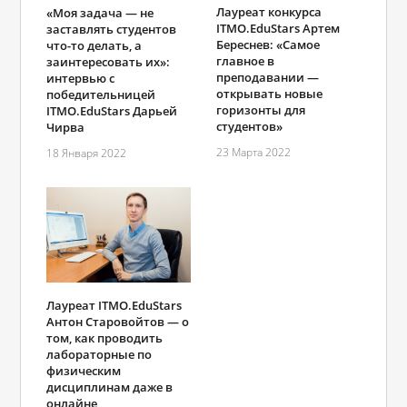
Лауреат конкурса
«Моя задача ― не
ITMO.EduStars Артем
заставлять студентов
Береснев: «Самое
что-то делать, а
главное в
заинтересовать их»:
преподавании —
интервью с
открывать новые
победительницей
горизонты для
ITMO.EduStars Дарьей
студентов»
Чирва
23 Марта 2022
18 Января 2022
Лауреат ITMO.EduStars
Антон Старовойтов ― о
том, как проводить
лабораторные по
физическим
дисциплинам даже в
онлайне