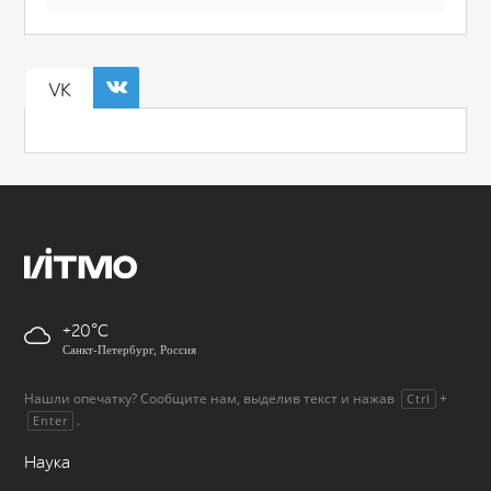
VK
+20
Санкт-Петербург, Россия
Нашли опечатку? Сообщите нам, выделив текст и нажав
+
Ctrl
.
Enter
Наука