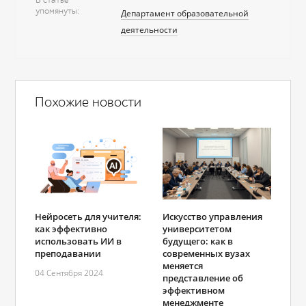
В статье
упомянуты
Департамент образовательной
деятельности
Похожие новости
Нейросеть для учителя:
Искусство управления
как эффективно
университетом
использовать ИИ в
будущего: как в
преподавании
современных вузах
меняется
04 Сентября 2024
представление об
эффективном
менеджменте