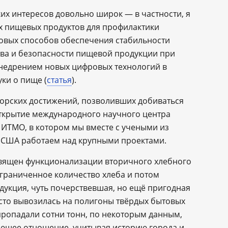
ких интересов довольно широк ― в частности, я
 пищевых продуктов для профилактики
новых способов обеспечения стабильности
тва и безопасности пищевой продукции при
 внедрением новых цифровых технологий в
уки о пище (
статья
).
орских достижений, позволивших добиваться
 открытие международного научного центра
 ИТМО, в котором мы вместе с учеными из
и США работаем над крупными проектами.
вящен функционализации вторичного хлебного
граниченное количество хлеба и потом
дукция, чуть почерствевшая, но ещё пригодная
сто вывозилась на полигоны твёрдых бытовых
пропадали сотни тонн, по некоторым данным,
щее отношение, учитывая историю города и