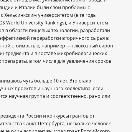
яндии и Италии были свои проблемы с
с Хельсинкским университетом (в те годы
QS World University Rankings), и Университетом
ов в области пищевых технологий, разработали
эффективной переработки вторичного сырья в
нной стоимостью, например ― глюкозный сироп
 ингредиента и в составе микробиологических
опрепараты, в том числе для увеличения сроков
нимаюсь чуть больше 10 лет. Это стало
чных проектов и научного коллектива: если
ся научная группа и соответственно, рано или
езидента России и конкурсы грантов от
тельства Санкт-Петербурга, несколько человек
а еще один аспирант выиграл грант Российского