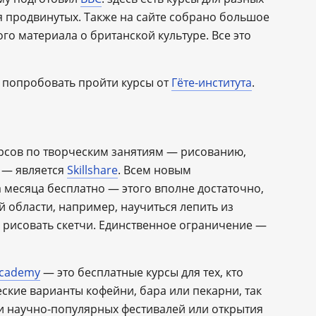
я продвинутых. Также на сайте собрано большое
о материала о британской культуре. Все это
е попробовать пройти курсы от
Гёте-института
.
сов по творческим занятиям — рисованию,
м — является
Skillshare
. Всем новым
а месяца бесплатно — этого вполне достаточно,
й области, например, научиться лепить из
и рисовать скетчи. Единственное ограничение —
Academy
— это бесплатные курсы для тех, кто
еские варианты кофейни, бара или пекарни, так
и научно-популярных фестивалей или открытия