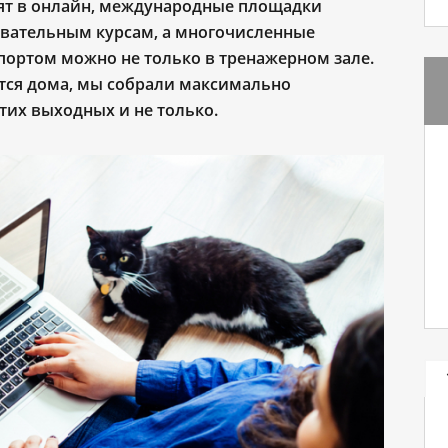
ят в онлайн, международные площадки
зовательным
курсам, а многочисленные
спортом можно
не только в тренажерном зале
.
тся дома, мы с
обрали максимально
 этих выходных
и не только
.