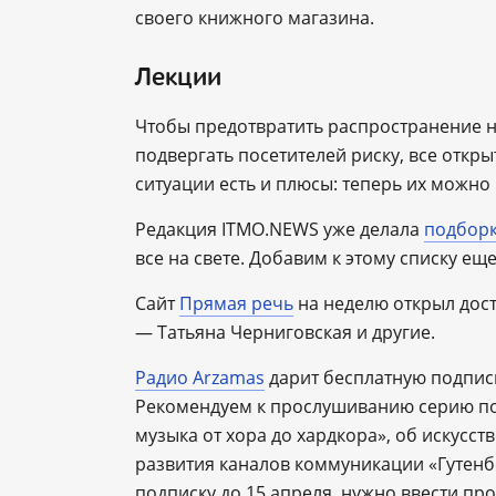
своего книжного магазина.
Лекции
Чтобы предотвратить распространение 
подвергать посетителей риску, все откр
ситуации есть и плюсы: теперь их можно
Редакция ITMO.NEWS уже делала
подбор
все на свете. Добавим к этому списку ещ
Сайт
Прямая речь
на неделю открыл дост
— Татьяна Черниговская и другие.
Радио
Arzamas
дарит бесплатную подписку
Рекомендуем к прослушиванию серию по
музыка от хора до хардкора», об искусст
развития каналов коммуникации «Гутенб
подписку до 15 апреля, нужно ввести пр