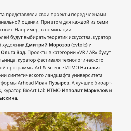
ста представляли свои проекты перед членами
нальной оценки. При этом для каждой из семи
совет. Например, в номинации
лей будут выбирать теоретик искусства, куратор
й художник
Дмитрий Морозов (::vtol::)
и
e
Ольга Вад.
Проекты в категории «VR / AR» будут
льница, куратор фестиваля технологического
кой программы Art & Science ИТМО
Наталья
рии синтетического ландшафта университета
атформы Arhead
Иван Пузырев.
А лучшие биоарт-
, куратор BioArt Lab ИТМО
Ипполит Маркелов
и
рыскина
.