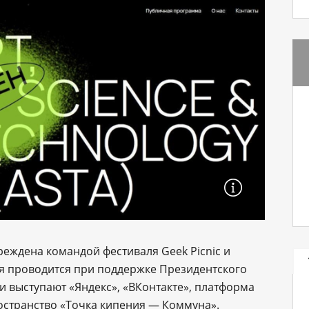
чреждена командой фестиваля Geek Picnic и
я проводится при поддержке Президентского
и выступают «Яндекс», «ВКонтакте», платформа
пространство «Точка кипения ― Коммуна».