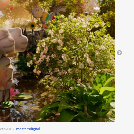
astaaward
astaaward
Источник:
mastersdigital