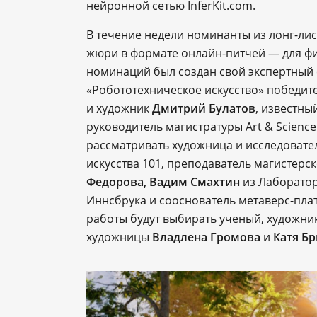
нейронной сетью InferKit.com.
В течение недели номинанты из лонг-ли
жюри в формате онлайн-питчей ― для фи
номинаций был создан свой экспертный 
«Робототехническое искусство» победите
и художник
Дмитрий Булатов
, известны
руководитель магистратуры Art & Scienc
рассматривать художница и исследовате
искусства 101, преподаватель магистерс
Федорова, Вадим Смахтин
из Лаборато
Иннсбрука и сооснователь метаверс-пл
работы будут выбирать ученый, художник
художницы
Владлена Громова
и
Катя Б