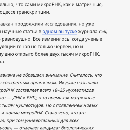
ельно, что сами микроРНК, как и матричные,
роцессе транскрипции.
авкан продолжили исследования, но уже
и научные статьи в
одном выпуске
журнала
,
Cell
 равнодушно. Все изменилось, когда ученые
уляции генов не только червей, но и
му дню открыто более двух тысяч микроРНК,
ка.
Равкана не обращали внимание. Считалось, что
я конкретным организмам. Их даже называли
роРНК составляет всего 18–25 нуклеотидов
от ― ДНК и РНК), в то время как матричные
х тысяч нуклеотидов. Но с появлением новых
и новые микроРНК. Стало ясно, что это
л, при том универсальный для всех
усов», — отмечает кандидат биологических