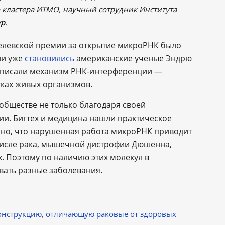
о кластера ИТМО, научный сотрудник Института
ур
.
елевской премии за открытие микроРНК было
ии уже
становились
американские ученые Эндрю
описали механизм РНК-интерференции —
ках живых организмов.
бществе не только благодаря своей
ии. Бигтех и медицина нашли практическое
ано, что нарушенная работа микроРНК приводит
исле рака, мышечной дистрофии Дюшенна,
х. Поэтому по наличию этих молекул в
вать разные заболевания.
конструкцию, отличающую раковые от здоровых