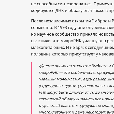
не способны синтезироваться. Примечат
кодируются ДНК и образуются также в п
После независимых открытий Эмброс и Р
совместно. В 1993 году они опубликовал
но научное сообщество приняло новость
выяснили, что микроРНК участвуют в рег
млекопитающих. И не зря: к сегодняшне
половина которых присутствует у челове
«Долгое время на открытие Эмброса и 
микроРНК — это особенность, присуща
“малыми молекулами”, ведь размер мик
(структурных единиц нуклеиновых кисл
РНК могут быть длиной от 70 до многи
технологий обнаруживались все новые 
отдельный класс некодирующих молеку
многоклеточных и даже некоторых вир