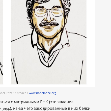
bel Prize Outreach /
www.nobelprize.org
аться с матричными РНК (это явление
), из-за чего закодированные в них белки
. ред.