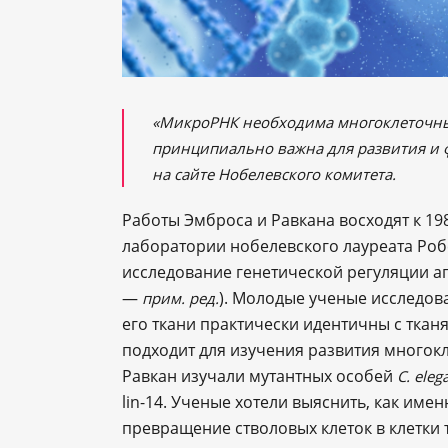
«МикроРНК необходима многоклеточны
принципиально важна для развития и 
на сайте Нобелевского комитета.
Работы Эмброса и Равкана восходят к 19
лаборатории нобелевского лауреата Робе
исследование генетической регуляции 
―
). Молодые ученые исследо
прим. ред.
его ткани практически идентичны с тка
подходит для изучения развития многокл
Равкан изучали мутантных особей
C. eleg
lin-14. Ученые хотели выяснить, как име
превращение стволовых клеток в клетки т