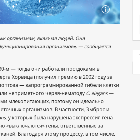
м организмам, включая людей. Она
функционирования организмов», — сообщается
80-м ― тогда они работали постдоками в
рта Хорвица (получил премию в 2002 году за
апоптоза — запрограммированной гибели клетки
вали неприметного червя-нематоду
—
C. elegans
нями млекопитающих, поэтому он идеально
еточных организмов. В частности, Эмброс и
, у которых была нарушена экспрессия гена
ans
нно «выключаются» гены, ответственные за
каней. Благодаря этому процессу, в том числе,