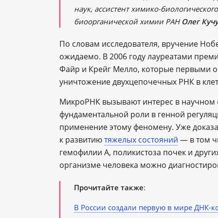
наук, ассистент химико-биологическог
биоорганической химии РАН
Олег Куч
По словам исследователя, вручение Ноб
ожидаемо. В 2006 году лауреатами прем
Файр и Крейг Мелло, которые первыми 
уничтожение двухцепочечных РНК в клет
МикроРНК вызывают интерес в научном о
фундаментальной роли в генной регуляц
применение этому феномену. Уже доказ
к развитию
тяжелых состояний
― в том ч
гемофилии А, поликистоза почек и други
организме человека можно диагностиро
Прочитайте также
:
В России создали первую в мире ДНК-