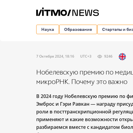
Наука
Образование
Стартапы и би
7 Октября 2024, 18:16
UTC+3
9246
Нобелевскую премию по медиц
микроРНК. Почему это важно
В 2024 году Нобелевскую премию по ф
Эмброс и Гэри Равкан ― награду прису
роли в посттранскрипционной регуляции
применяют и какие возможности откры
разбираемся вместе с кандидатом биол