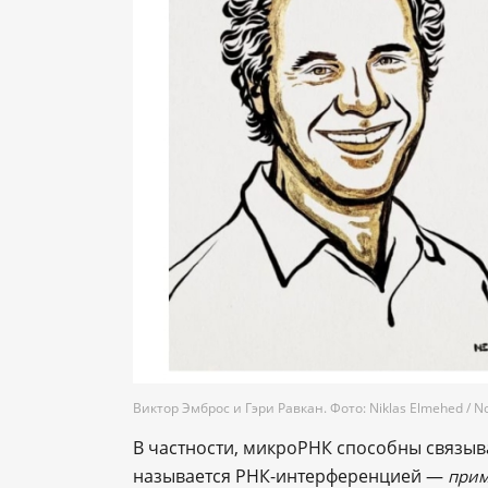
Виктор Эмброс и Гэри Равкан. Фото: Niklas Elmehed / No
В частности, микроРНК способны связыв
называется РНК-интерференцией —
прим