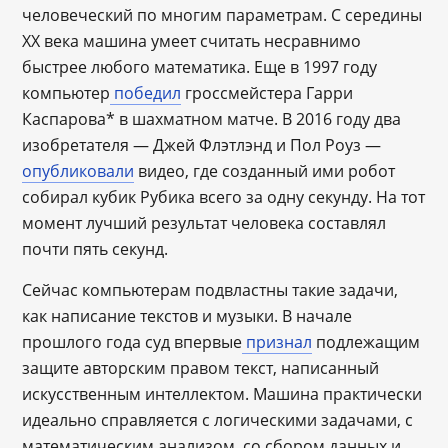
человеческий по многим параметрам. С середины
XX века машина умеет считать несравнимо
быстрее любого математика. Еще в 1997 году
компьютер
победил
гроссмейстера Гарри
Каспарова* в шахматном матче. В 2016 году два
изобретателя — Джей Флэтлэнд и Пол Роуз —
опубликовали
видео, где созданный ими робот
собирал кубик Рубика всего за одну секунду. На тот
момент лучший результат человека составлял
почти пять секунд.
Сейчас компьютерам подвластны такие задачи,
как написание текстов и музыки. В начале
прошлого года суд впервые
признал
подлежащим
защите авторским правом текст, написанный
искусственным интеллектом. Машина практически
идеально справляется с логическими задачами, с
математическим анализом, со сбором данных и