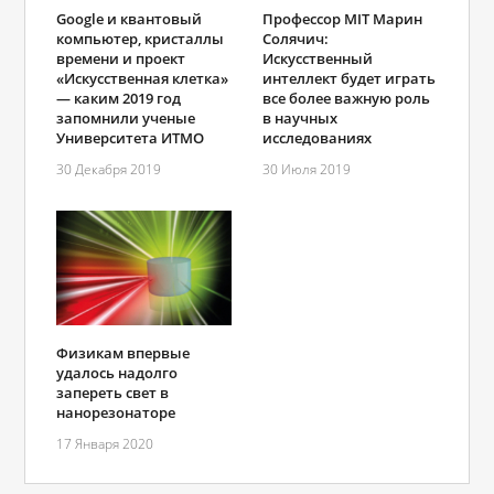
Google и квантовый
Профессор MIT Марин
компьютер, кристаллы
Солячич:
времени и проект
Искусственный
«Искусственная клетка»
интеллект будет играть
— каким 2019 год
все более важную роль
запомнили ученые
в научных
Университета ИТМО
исследованиях
30 Декабря 2019
30 Июля 2019
Физикам впервые
удалось надолго
запереть свет в
нанорезонаторе
17 Января 2020