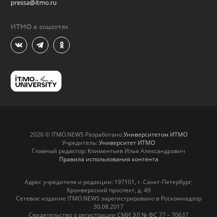
pressa@itmo.ru
ИТМО в соцсетях
2026 © ITMO.NEWS Разработано
Университетом ИТМО
Учредитель:
Университет ИТМО
Главный редактор: Климентьев Илья Александрович
Правила использования контента
Адрес учредителя и редакции: 197101, г. Санкт-Петербург,
Кронверкский проспект, д. 49
Сетевое издание ITMO.NEWS зарегистрировано в Роскомнадзор
30.08.2017
Свидетельство о регистрации СМИ ЭЛ № ФС 77 – 70637