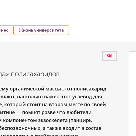
знес
Жизнь университета
да» полисахаридов
ему органической массы этот полисахарид
 знают, насколько важен этот углевод для
, который стоит на втором месте по своей
 хитине — помнят разве что любители
м компонентом экзоскелета (панцирь
беспозвоночных, а также входит в состав