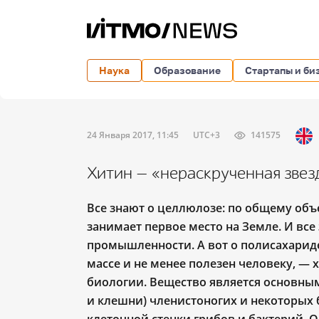
Наука
Образование
Стартапы и би
24 Января 2017, 11:45
UTC+3
141575
Хитин — «нераскрученная звез
Все знают о целлюлозе: по общему объ
занимает первое место на Земле. И все
промышленности. А вот о полисахариде
массе и не менее полезен человеку, —
биологии. Вещество является основны
и клешни) членистоногих и некоторых 