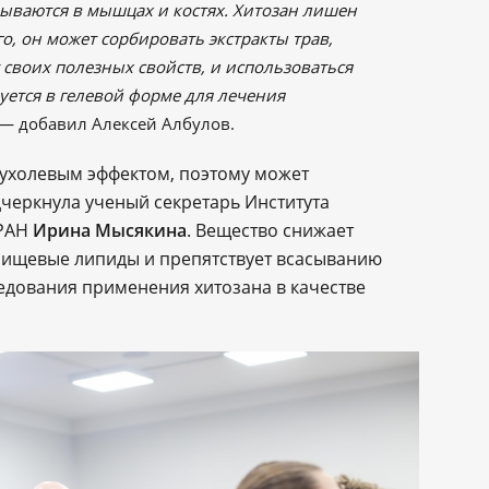
ываются в мышцах и костях. Хитозан лишен
го, он может сорбировать экстракты трав,
т своих полезных свойств, и использоваться
зуется в гелевой форме для лечения
 — добавил Алексей Албулов.
пухолевым эффектом, поэтому может
дчеркнула ученый секретарь Института
 РАН
Ирина Мысякина
. Вещество снижает
 пищевые липиды и препятствует всасыванию
ледования применения хитозана в качестве