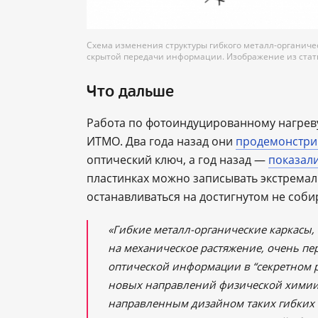
Схема изменения структуры гибкого металл-органиче
скрытой передачи информации. Изображение из статьи
Что дальше
Работа по фотоиндуцированному нагрев
ИТМО. Два года назад они
продемонстри
оптический ключ, а год назад —
показал
пластинках можно записывать экстрема
останавливаться на достигнутом не соби
«Гибкие металл-органические каркасы,
на механическое растяжение, очень пе
оптической информации в “секретном ре
новых направлений физической химии,
направленным дизайном таких гибких