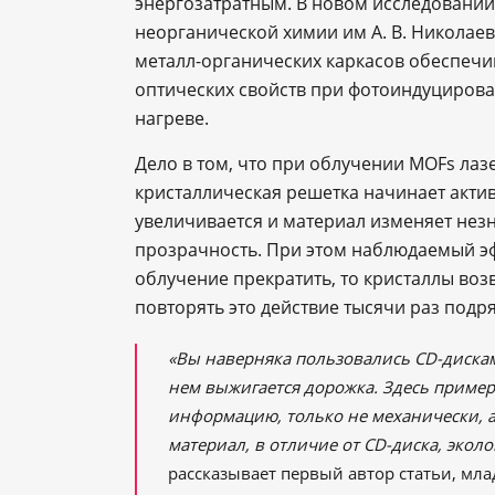
энергозатратным. В новом исследовании
неорганической химии им А. В. Николаев
металл-органических каркасов обеспеч
оптических свойств при фотоиндуцирова
нагреве.
Дело в том, что при облучении MOFs лаз
кристаллическая решетка начинает актив
увеличивается и материал изменяет нез
прозрачность. При этом наблюдаемый эфф
облучение прекратить, то кристаллы воз
повторять это действие тысячи раз подря
«Вы наверняка пользовались CD-диска
нем выжигается дорожка. Здесь пример
информацию, только не механически, а
материал, в отличие от CD-диска, экол
рассказывает первый автор статьи, мл