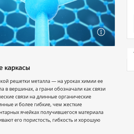
е каркасы
ской решетки металла — на уроках химии ее
ла в вершинах, а грани обозначали как связи
ческие связи на длинные органические
нные и более гибкие, чем жесткие
ентарных ячейках получившегося материала
ивают его пористость, гибкость и хорошую