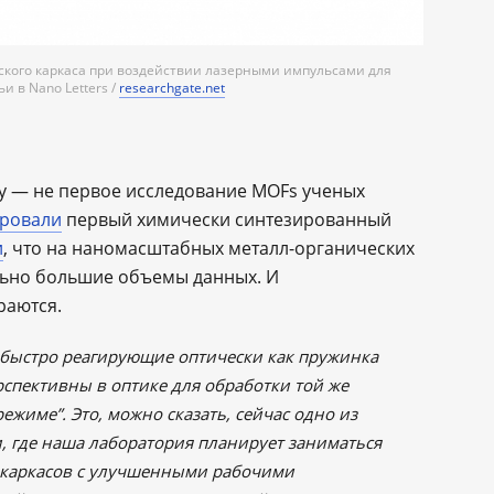
ского каркаса при воздействии лазерными импульсами для
 в Nano Letters /
researchgate.net
у — не первое исследование MOFs ученых
ровали
первый химически синтезированный
и
, что на наномасштабных металл-органических
льно большие объемы данных. И
раются.
 быстро реагирующие оптически как пружинка
рспективны в оптике для обработки той же
жиме”. Это, можно сказать, сейчас одно из
 где наша лаборатория планирует заниматься
 каркасов с улучшенными рабочими