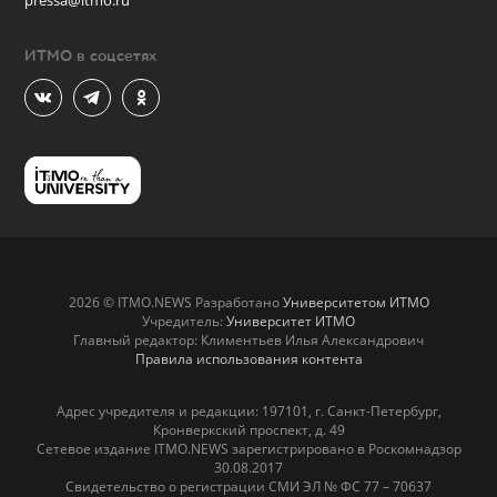
pressa@itmo.ru
ИТМО в соцсетях
2026 © ITMO.NEWS Разработано
Университетом ИТМО
Учредитель:
Университет ИТМО
Главный редактор: Климентьев Илья Александрович
Правила использования контента
Адрес учредителя и редакции: 197101, г. Санкт-Петербург,
Кронверкский проспект, д. 49
Сетевое издание ITMO.NEWS зарегистрировано в Роскомнадзор
30.08.2017
Свидетельство о регистрации СМИ ЭЛ № ФС 77 – 70637