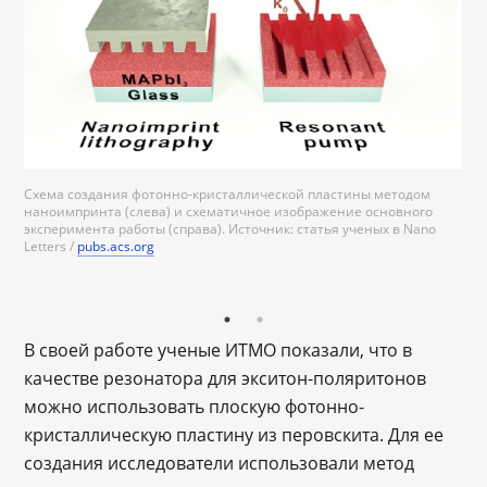
Схема создания фотонно-кристаллической пластины методом
наноимпринта (слева) и схематичное изображение основного
эксперимента работы (справа). Источник: статья ученых в Nano
Letters /
pubs.acs.org
pubs.acs.org
В своей работе ученые ИТМО показали, что в
качестве резонатора для экситон-поляритонов
можно использовать плоскую фотонно-
кристаллическую пластину из перовскита. Для ее
создания исследователи использовали метод