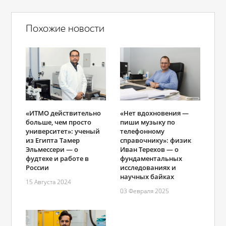
Похожие новости
«ИТМО действительно
«Нет вдохновения —
больше, чем просто
пиши музыку по
университет»: ученый
телефонному
из Египта Тамер
справочнику»: физик
Эльмессери ― о
Иван Терехов — о
фудтехе и работе в
фундаментальных
России
исследованиях и
научных байках
15 Августа 2024
03 Февраля 2025