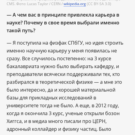
CMS. Фото: Lucas Taylor / CERN /
wikipedia.org
(CC BY-SA 3.0)
― А чем вас в принципе привлекла карьера в
науке? Почему в свое время выбрали именно
такой путь?
— Я поступила на физфак СПбГУ, но идея строить
именно научную карьеру у меня появилась не
сразу. Все случилось постепенно: на 3 курсе
бакалавриата нужно было выбирать кафедру, и
преподаватели всячески поддерживали тех, кто
разбирался в теоретической физике ― а мне это
было интересно, да и хорошей материальной
базы для прикладных исследований в
университете тогда не было. А еще, в 2012 году,
когда я окончила 3 курс, ученые открыли бозон
Хиггса, и в медиа много писали про ЦЕРН,
адронный коллайдер и физику частиц. Было