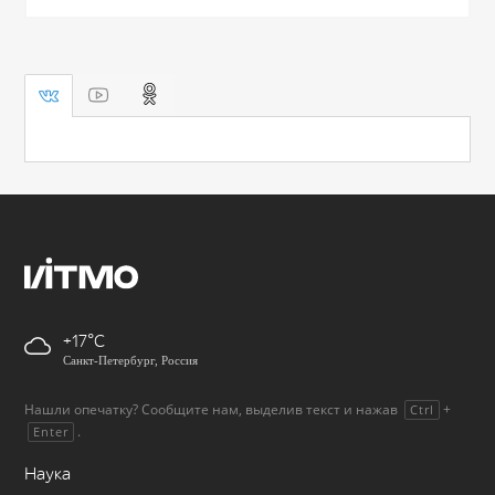
+17
Санкт-Петербург, Россия
Нашли опечатку? Сообщите нам, выделив текст и нажав
+
Ctrl
.
Enter
Наука