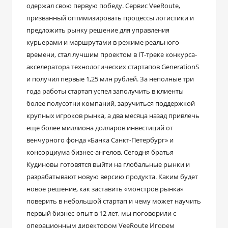
одержал свою первую победу. Сервис VeeRoute,
призванный оптимизировать процессы логистики и
предложить рынку решение для управления
курьерами и маршрутами в режиме реального
времени, стал лучшим проектом в IT-треке конкурса-
акселератора технологических стартапов GenerationS
и получил первые 1,25 млн рублей. За неполные три
года работы стартап успел заполучить в клиенты
более полусотни компаний, заручиться поддержкой
крупных игроков рынка, а два месяца назад привлечь
еще более миллиона долларов инвестиций от
венчурного фонда «Банка Санкт-Петербург» и
консорциума бизнес-ангелов. Сегодня братья
Кудиновы готовятся выйти на глобальные рынки и
разрабатывают новую версию продукта. Каким будет
новое решение, как заставить «монстров рынка»
поверить в небольшой стартап и чему может научить
первый бизнес-опыт в 12 лет, мы поговорили с
операционным директором VeeRoute Игорем