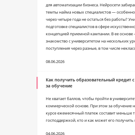
для автоматизации бизнеса. Нейросети забира
темпы найма новых специалистов ― особенно 
через четыре года не остаться без работы? Ун
подготовке специалистов в сфере искусственно
концепцией приемной кампании. В ее основе
знакомство с университетом на нескольких ур
поступления через разные, в том числе некла
08.06.2026
Как получить образовательный кредит с 
за обучение
Не хватает баллов, чтобы пройти в университ
коммерческой основе. При этом за обучение н
курсе ежемесячный платеж составит меньше ты
господдержкой, кто и как может его получить 
04.06.2026