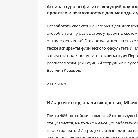
Аспирантура по физике: ведущий научн
проектах и возможностях для молодых 
Разработать сверхтонкий элемент для дисплеев
способ в тысячу раз быстрее управлять свето
оптических чипах? Этих результатов на стыке
также аспиранты физического факультета ИТ
заниматься, как поступить в аспирантуру Перв
рассказал ведущий научный сотрудник и руко
Василий Кравцов.
21.05.2026
ИИ-архитектор, аналитик данных, ML-ин
Почти 40% российских компаний используют ИИ
специалистов, не только умеющих работать с 
проектировать ИИ-продукты и выводить их н
защищать такие системы от киберугроз можн