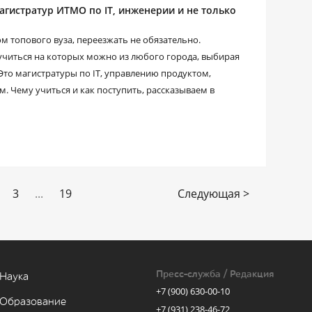
магистратур ИТМО по IT, инженерии и не только
 топового вуза, переезжать не обязательно.
учиться на которых можно из любого города, выбирая
Это магистратуры по IT, управлению продуктом,
 Чему учиться и как поступить, рассказываем в
3
...
19
Следующая >
Пресс-служба / Редакция
Наука
+7 (900) 630-00-10
Образование
+7 (931) 238-46-72