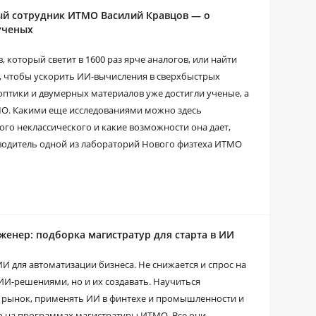
ый сотрудник ИТМО Василий Кравцов — о
ученых
, который светит в 1600 раз ярче аналогов, или найти
м, чтобы ускорить ИИ-вычисления в сверхбыстрых
 оптики и двумерных материалов уже достигли ученые, а
МО. Какими еще исследованиями можно здесь
ого неклассического и какие возможности она дает,
водитель одной из лабораторий Нового физтеха ИТМО
женер: подборка магистратур для старта в ИИ
 для автоматизации бизнеса. Не снижается и спрос на
ИИ-решениями, но и их создавать. Научиться
а рынок, применять ИИ в финтехе и промышленности и
о на программах магистратуры ИТМО. Все они