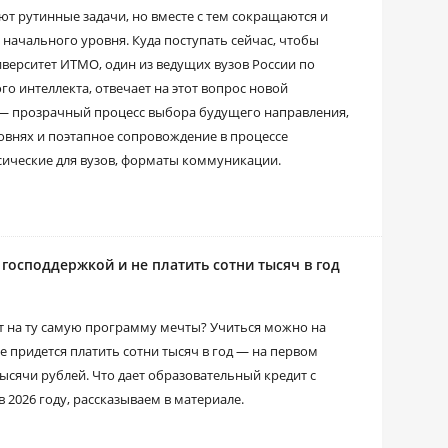
ют рутинные задачи, но вместе с тем сокращаются и
начального уровня. Куда поступать сейчас, чтобы
иверситет ИТМО, один из ведущих вузов России по
го интеллекта, отвечает на этот вопрос новой
 ― прозрачный процесс выбора будущего направления,
овнях и поэтапное сопровождение в процессе
ссические для вузов, форматы коммуникации.
господдержкой и не платить сотни тысяч в год
ет на ту самую программу мечты? Учиться можно на
е придется платить сотни тысяч в год ― на первом
сячи рублей. Что дает образовательный кредит с
в 2026 году, рассказываем в материале.