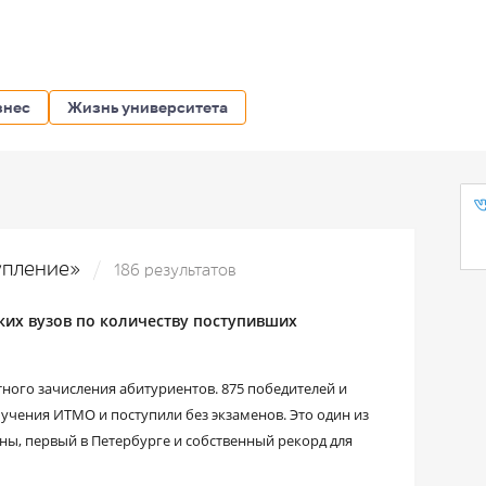
знес
Жизнь университета
тупление»
186 результатов
ких вузов по количеству поступивших
тного зачисления абитуриентов. 875 победителей и
чения ИТМО и поступили без экзаменов. Это один из
ны, первый в Петербурге и собственный рекорд для