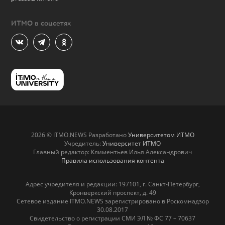
ИТМО в соцсетях
2026 © ITMO.NEWS Разработано
Университетом ИТМО
Учредитель:
Университет ИТМО
Главный редактор: Климентьев Илья Александрович
Правила использования контента
Адрес учредителя и редакции: 197101, г. Санкт-Петербург,
Кронверкский проспект, д. 49
Сетевое издание ITMO.NEWS зарегистрировано в Роскомнадзор
30.08.2017
Свидетельство о регистрации СМИ ЭЛ № ФС 77 – 70637